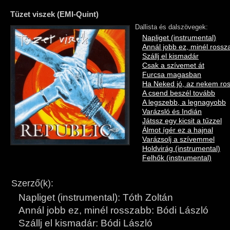
Tüzet viszek (EMI-Quint)
Dallista és dalszövegek:
Napliget (instrumental)
Annál jobb ez, minél rossz
Szállj el kismadár
Csak a szívemet át
Furcsa magasban
Ha Neked jó, az nekem ro
A csend beszél tovább
A legszebb, a legnagyobb
Varázsló és Indián
Játssz egy kicsit a tűzzel
Álmot ígér ez a hajnal
Varázsolj a szívemmel
Holdvirág (instrumental)
Felhők (instrumental)
Szerző(k):
Napliget (instrumental): Tóth Zoltán
Annál jobb ez, minél rosszabb: Bódi László
Szállj el kismadár: Bódi László