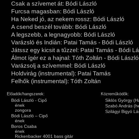
Csak a szívemet át: Bódi László
Furcsa magasban: Bódi László
Ha Neked jó, az nekem rossz: Bódi László
A csend beszél tovább: Bódi László
A legszebb, a legnagyobb: Bódi László
Varázsló és Indián: Patai Tamás - Bódi László
Játssz egy kicsit a tűzzel: Patai Tamás - Bódi L
Álmot ígér ez a hajnal: Tóth Zoltán - Bódi László
Varázsolj a szívemmel: Bódi László
Holdvirág (instrumental): Patai Tamás
Felhők (instrumental): Tóth Zoltán
Előadók/hangszerek:
Közreműködők:
Bódi László - Cipő
Siklós György (
ének
Szabó András (h
zongora
Szilágyi Bigyó Lá
Bódi László – Cipő
ének
Boros Csaba
ének
Rickenbacker 4001 bass gitár