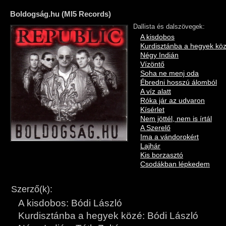
Boldogság.hu (MI5 Records)
Dallista és dalszövegek:
A kisdobos
Kurdisztánba a hegyek kö
Négy Indián
Vízöntő
Soha ne menj oda
Ébredni hosszú álomból
A víz alatt
Róka jár az udvaron
Kísérlet
Nem jöttél, nem is írtál
A Szerelő
Ima a vándorokért
Lajhár
Kis borzasztó
Csodákban lépkedem
Szerző(k):
A kisdobos: Bódi László
Kurdisztánba a hegyek közé: Bódi László