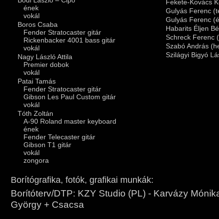
Fekete-Kovács Ko
ének
Gulyás Ferenc (t
vokál
Gulyás Ferenc (
Boros Csaba
Habarits Éljen Bé
Fender Stratocaster gitár
Schreck Ferenc 
Rickenbacker 4001 bass gitár
Szabó András (h
vokál
Szilágyi Bigyó Lá
Nagy László Attila
Premier dobok
vokál
Patai Tamás
Fender Stratocaster gitár
Gibson Les Paul Custom gitár
vokál
Tóth Zoltán
A-90 Roland master keyboard
ének
Fender Telecaster gitár
Gibson T1 gitár
vokál
zongora
Borítógrafika, fotók, grafikai munkák:
Borítóterv/DTP: KZY Studio (PL) - Karvázy Mónik
György + Csacsa