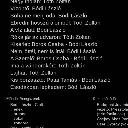
Négy Indián: Tóth Zoltán
Vízöntő: Bódi László
Soha ne menj oda: Bódi László
Ébredni hosszú álomból: Tóth Zoltán
A víz alatt: Bódi László
Róka jár az udvaron: Tóth Zoltán
Kísérlet: Boros Csaba - Bódi László
Nem jöttél, nem is írtál: Bódi László
A Szerelő: Boros Csaba - Bódi László
Ima a vándorokért: Tóth Zoltán
Lajhár: Tóth Zoltán
Kis borzasztó: Patai Tamás - Bódi László
Csodákban lépkedem: Bódi László
Előadók/hangszerek:
Közreműködők:
Bódi László - Cipő
Budapest Juventu
ének
vezető: Presztol
orgona
(szimfónikusok)
vokál
Csejtey Ákos (sa
zongora
Cser György (vok
Bódi László – Cipő