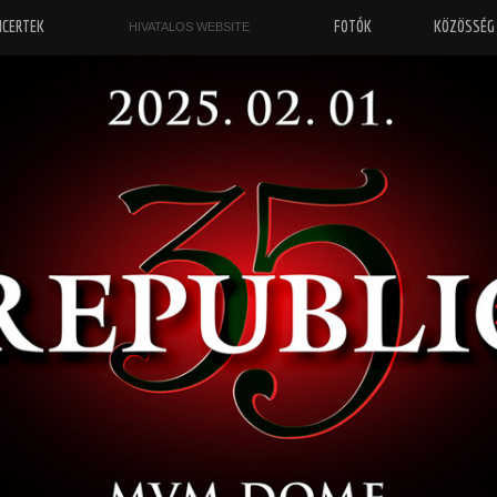
NCERTEK
FOTÓK
KÖZÖSSÉG
HIVATALOS WEBSITE
„
“
Őrizz engem ezen a világon