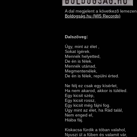
A dal megjelent a következõ lemezen
Boldogság.hu (MI5 Records)
Dalszöveg:
Úgy, mint az élet ,
Sokat ígérek.
Mennék helyetted,
De én is félek.
Mennék utánad,
Megmentenélek,
De én is félek, repülni érted.
Ne félj ez csak egy kísérlet,
Ha nem akarod, akkor is túléled.
Egy kicsit szép,
Egy kicsit rossz,
Egy kicsit még fájni fog.
Úgy mint az élet, ha Rád talál,
Nem enged el,
Hiába fáj.
Kiskacsa fürdik a tóban valahol,
Nyuszi ül a fűben és valamit vár,