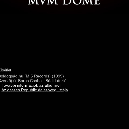
ísérlet
Boldogság.hu (MI5 Records) (1999)
Szerzõ(k): Boros Csaba - Bódi László
»
További információk az albumról
»
Az összes Republic dalszöveg listája