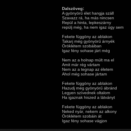
Dalszöveg:
A gyönyörű élet hangja száll
Szavazz rá, ha más nincsen
Repül a hinta, lepkeszárny
repülj még, ha nem igaz úgy sem
Fekete függöny az ablakon
Takarj még gyönyörű árnyék
Öröklétem szobáiban
Igaz fény sohase járt még
Nem az a holnap múlt ma el
Amit már rég vártam
Nem az a tegnap az életem
Ahol még sohase jártam
Fekete függöny az ablakon
Hazudj még gyönyörű ábránd
Legyen szívednek oltalom
Ha igaznak hiszed a látványt
Fekete függöny az ablakon
Neked nyár, nekem az alkony
Öröklétem szobáin át
Igaz fény sohase vágjon