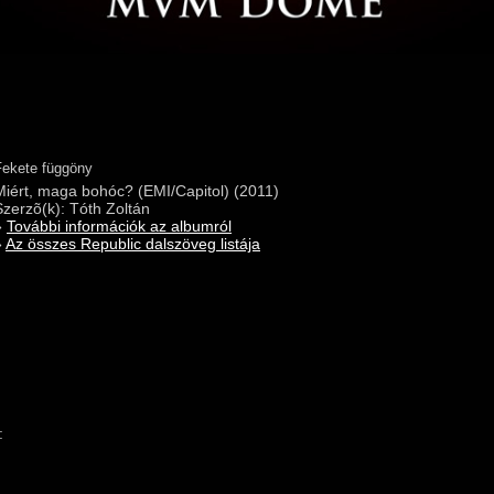
Fekete függöny
Miért, maga bohóc? (EMI/Capitol) (2011)
Szerzõ(k): Tóth Zoltán
»
További információk az albumról
»
Az összes Republic dalszöveg listája
: