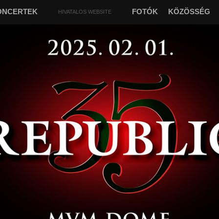
ONCERTEK
FOTÓK
KÖZÖSSÉG
HIVATALOS WEBSITE
„
“
Őrizz engem ezen a világon