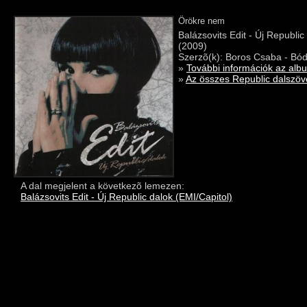
Örökre nem
Balázsovits Edit - Új Republic
(2009)
Szerzõ(k): Boros Csaba - Bód
»
További információk az alb
»
Az összes Republic dalszöve
A dal megjelent a következõ lemezen:
Balázsovits Edit - Új Republic dalok (EMI/Capitol)