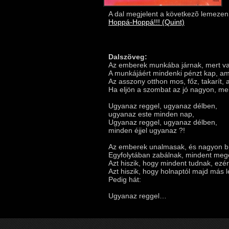
A dal megjelent a következõ lemezen
Hoppá-Hoppá!!! (Quint)
Dalszöveg:
Az emberek munkába járnak, mert vala
A munkájáért mindenki pénzt kap, am
Az asszony otthon mos, főz, takarít, 
Ha eljön a szombat az jó nagyon, mer
Ugyanaz reggel, ugyanaz délben,
ugyanaz este minden nap,
Ugyanaz reggel, ugyanaz délben,
minden éjjel ugyanaz ?!
Az emberek unalmasak, és nagyon b
Egyfolytában zabálnak, mindent meg
Azt hiszik, hogy mindent tudnak, ezér
Azt hiszik, hogy holnaptól majd más le
Pedig hát:
Ugyanaz reggel…