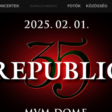
ONCERTEK
FOTÓK
KÖZÖSSÉG
HIVATALOS WEBSITE
„
“
Őrizz engem ezen a világon