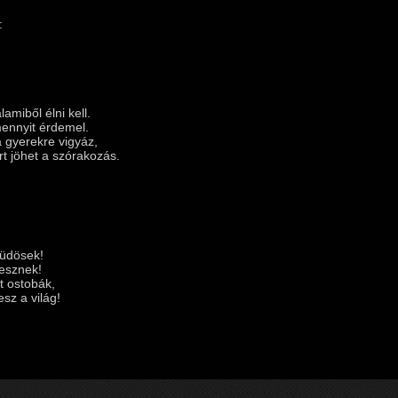
:
miből élni kell.
ennyit érdemel.
a gyerekre vigyáz,
t jöhet a szórakozás.
üdösek!
esznek!
t ostobák,
sz a világ!