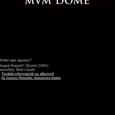
Minden éjjel ugyanaz?
Hoppá-Hoppá!!! (Quint) (1991)
Szerzõ(k): Bódi László
»
További információk az albumról
»
Az összes Republic dalszöveg listája