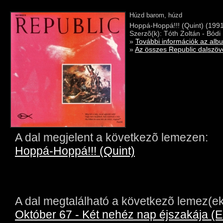
Húzd barom, húzd
Hoppá-Hoppá!!! (Quint) (199
Szerzõ(k): Tóth Zoltán - Bódi
»
További információk az alb
»
Az összes Republic dalszöve
A dal megjelent a következõ lemezen:
Hoppá-Hoppá!!! (Quint)
A dal megtalálható a következõ lemez(ek
Október 67 - Két nehéz nap éjszakája (E