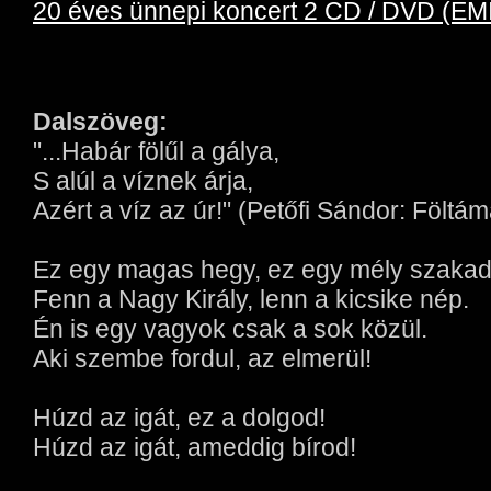
20 éves ünnepi koncert 2 CD / DVD (EMI
Dalszöveg:
"...Habár fölűl a gálya,
S alúl a víznek árja,
Azért a víz az úr!" (Petőfi Sándor: Föltáma
Ez egy magas hegy, ez egy mély szakad
Fenn a Nagy Király, lenn a kicsike nép.
Én is egy vagyok csak a sok közül.
Aki szembe fordul, az elmerül!
Húzd az igát, ez a dolgod!
Húzd az igát, ameddig bírod!