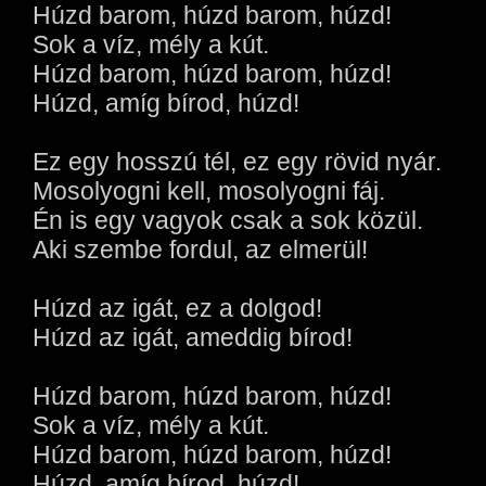
Húzd barom, húzd barom, húzd!
Sok a víz, mély a kút.
Húzd barom, húzd barom, húzd!
Húzd, amíg bírod, húzd!
Ez egy hosszú tél, ez egy rövid nyár.
Mosolyogni kell, mosolyogni fáj.
Én is egy vagyok csak a sok közül.
Aki szembe fordul, az elmerül!
Húzd az igát, ez a dolgod!
Húzd az igát, ameddig bírod!
Húzd barom, húzd barom, húzd!
Sok a víz, mély a kút.
Húzd barom, húzd barom, húzd!
Húzd, amíg bírod, húzd!