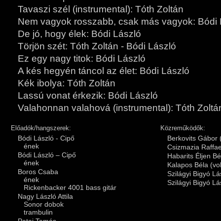
Tavaszi szél (instrumental): Tóth Zoltán
Nem vagyok rosszabb, csak más vagyok: Bódi 
De jó, hogy élek: Bódi László
Törjön szét: Tóth Zoltán - Bódi László
Ez egy nagy titok: Bódi László
A kés hegyén táncol az élet: Bódi László
Kék ibolya: Tóth Zoltán
Lassú vonat érkezik: Bódi László
Valahonnan valahová (instrumental): Tóth Zoltá
Előadók/hangszerek:
Közreműködők:
Bódi László - Cipő
Berkovits Gábor 
ének
Csizmazia Raffae
Bódi László – Cipő
Habarits Éljen Bé
ének
Kalapos Béla (vo
Boros Csaba
Szilágyi Bigyó Lá
ének
Szilágyi Bigyó Lá
Rickenbacker 4001 bass gitár
Nagy László Attila
Sonor dobok
trambulin
Patai Tamás