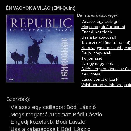
ÉN VAGYOK A VILÁG (EMI-Quint)
Dallista és dalszövegek:
Válassz egy csillagot
Megsimogatná arcomat
Engedj közelebb
Üss a kalapáccsal!
Tavaszi szél (instrumental)
Nem vagyok rosszabb, cs
De jó, hogy élek
Törjön szét
Ez egy nagy titok
A kés hegyén táncol az éle
Kék ibolya
Lassú vonat érkezik
Valahonnan valahová (inst
Szerző(k):
Válassz egy csillagot: Bódi László
Megsimogatná arcomat: Bódi László
Engedj közelebb: Bódi László
Üss a kalapáccsal!: Bódi László