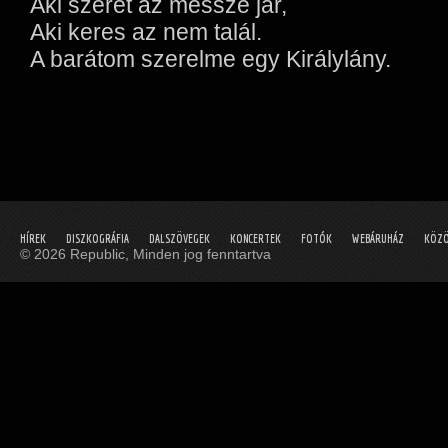
Aki szeret az messze jár,
Aki keres az nem talál.
A barátom szerelme egy Királylány.
HÍREK
DISZKOGRÁFIA
DALSZÖVEGEK
KONCERTEK
FOTÓK
WEBÁRUHÁZ
KÖZÖ
© 2026 Republic, Minden jog fenntartva