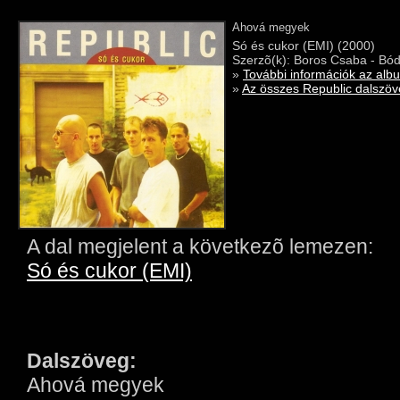
Ahová megyek
Só és cukor (EMI) (2000)
Szerzõ(k): Boros Csaba - Bód
»
További információk az alb
»
Az összes Republic dalszöve
A dal megjelent a következõ lemezen:
Só és cukor (EMI)
Dalszöveg:
Ahová megyek