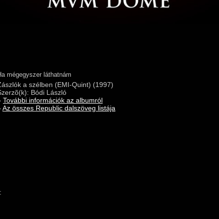
Ha mégegyszer láthatnám
Zászlók a szélben (EMI-Quint) (1997)
Szerzõ(k): Bódi László
»
További információk az albumról
»
Az összes Republic dalszöveg listája
: