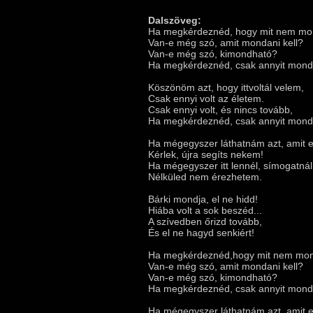
Dalszöveg:
Ha megkérdeznéd, hogy mit nem mo
Van-e még szó, amit mondani kell?
Van-e még szó, kimondható?
Ha megkérdeznéd, csak annyit mond
Köszönöm azt, hogy ittvoltál velem,
Csak ennyi volt az életem.
Csak ennyi volt, és nincs tovább,
Ha megkérdeznéd, csak annyit mond
Ha mégegyszer láthatnám azt, amit e
Kérlek, újra segíts nekem!
Ha mégegyszer itt lennél, símogatnál,
Nélküled nem érezhetem.
Bárki mondja, el ne hidd!
Hiába volt a sok beszéd...
A szívedben őrizd tovább,
És el ne hagyd senkiért!
Ha megkérdeznéd,hogy mit nem mon
Van-e még szó, amit mondani kell?
Van-e még szó, kimondható?
Ha megkérdeznéd, csak annyit mond
Ha mégegyszer láthatnám azt, amit e