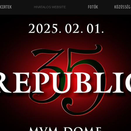
NCERTEK
FOTÓK
KÖZÖSSÉG
HIVATALOS WEBSITE
„
“
Őrizz engem ezen a világon