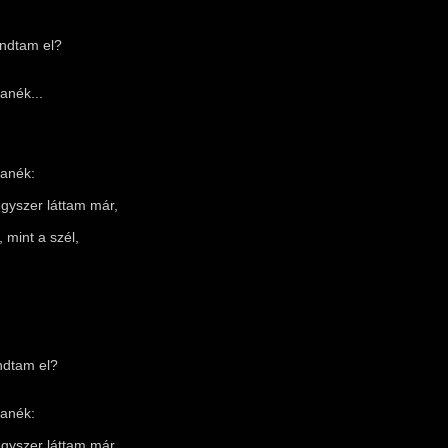
ndtam el?
anék...
anék:
gyszer láttam már,
 mint a szél,
dtam el?
anék:
gyszer láttam már,