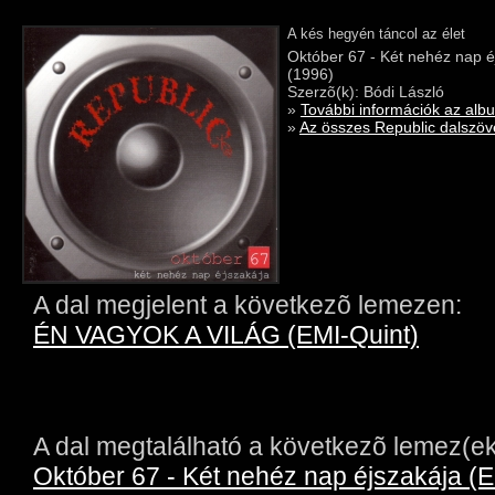
A kés hegyén táncol az élet
Október 67 - Két nehéz nap é
(1996)
Szerzõ(k): Bódi László
»
További információk az alb
»
Az összes Republic dalszöve
A dal megjelent a következõ lemezen:
ÉN VAGYOK A VILÁG (EMI-Quint)
A dal megtalálható a következõ lemez(ek
Október 67 - Két nehéz nap éjszakája (E